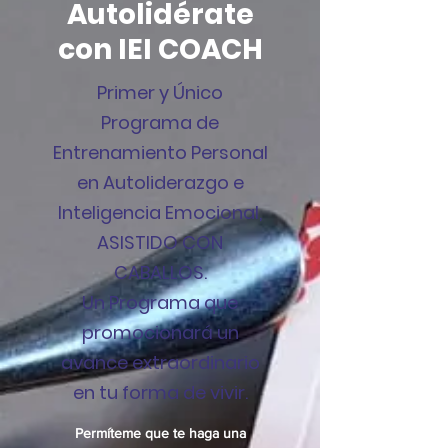
Autolidérate
con IEI COACH
Primer y Único
Programa de
Entrenamiento Personal
en Autoliderazgo e
Inteligencia Emocional,
ASISTIDO CON
CABALLOS.
Un Programa que
promocionará un
avance extraordinario
en tu forma de vivir.
Permíteme que te haga una