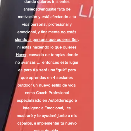
donde quieres ir, sientes
ansiedad/angustia falta de
motivación y está afectando a tu
vida personal, profesional y
emocional,
y finalmente
no estás
siendo la persona que quieres Ser,
ni estás haciendo lo que quieres
Hacer,
cansado de terapias donde
no avanzas
…
entonces este lugar
es para tí y será una "guía" para
que aprendas en 4 sesiones
outdoor un nuevo estilo de vida;
como Coach Profesional
especializado en Autoliderazgo e
Inteligencia Emocional, te
mostraré y te ayudaré junto a mis
caballos, a implementar tu nuevo
estilo de vida .