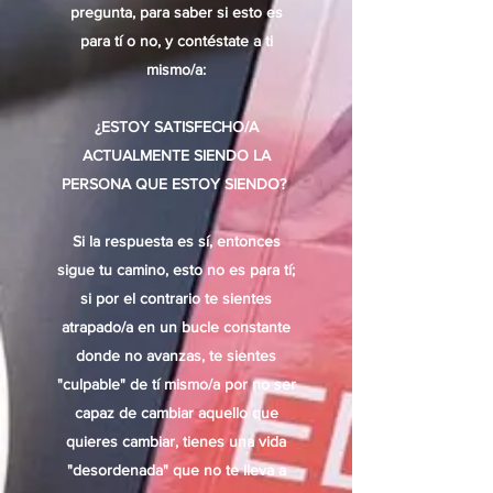
pregunta, para saber si esto es
para tí o no, y contéstate a ti
mismo/a:
¿ESTOY SATISFECHO/A
ACTUALMENTE SIENDO LA
PERSONA QUE ESTOY SIENDO?
Si la respuesta es sí, entonces
sigue tu camino, esto no es para tí;
si por el contrario te sientes
atrapado/a en un bucle constante
donde no avanzas, te sientes
"culpable" de tí mismo/a por no ser
capaz de cambiar aquello que
quieres cambiar, tienes una vida
"desordenada" que no te lleva a