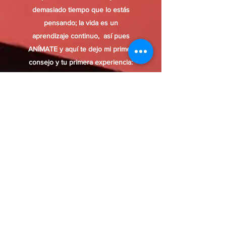
demasiado tiempo que lo estás
pensando; la vida es un
aprendizaje
continuo,
así pues
ANÍMATE y aquí te dejo mi primer
consejo y tu primera experiencia:
"La Acción Cambia la Emoción". ¿A
qué estás esperando? Dale al
botón de "Contacto" y nos
ponemos en acción, o cuéntame
tus dudas para que te pueda
ayudar.
¡Empodérate!
Contacto