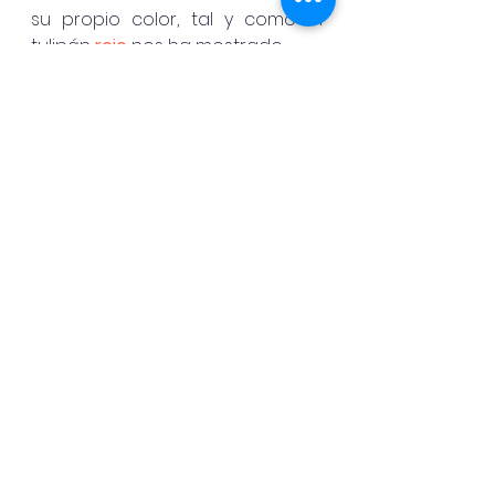
su propio color, tal y como el 
tulipán 
rojo
 nos ha mostrado. 
Espero que te haya gustado y si 
necesitas ayuda no dudes en 
consultármelo; 
suscríbete
 a mi 
blog y no te comprometerá a 
nada ni recibirás promoción 
alguna, sólo recibirás un post 
cada semana o cada quince 
días, con el propósito único y 
exclusivamente de aportarte 
valor. 
Gracias y espero te haya 
aportado de nuevo valor, 
reflexión y mas allá de ello, te 
impulse a la acción y a tomar la 