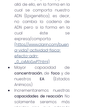
allá de ello, en la forma en la 
cual se comporta nuestro 
ADN (Epigenética), es decir, 
no cambia la cadena de 
ADN pero si la forma en la 
cual éste se 
expresa/comporta. 
(https://www.clarin.com/buen
a-vida/-actividad-fisica-
efecto-adn-
_0_cxMqSwP7.html)
Mayor capacidad de 
concentración
, de
 foco
 y de 
nuestros 
EA
 (Estados 
Anímicos). 
Incrementaremos nuestras 
capacidades de reacción
. No 
solamente seremos más 