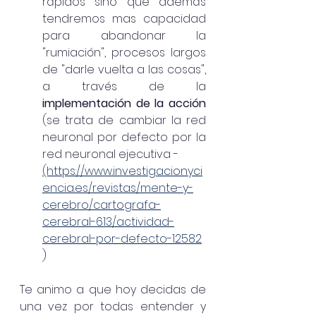
rápidos sino que además 
tendremos mas capacidad 
para abandonar la 
"rumiación", procesos largos 
de "darle vuelta a las cosas", 
a través de la 
implementación de la acción 
(se trata de cambiar la red 
neuronal por defecto por la 
red neuronal ejecutiva - 
(https://www.investigacionyci
encia.es/revistas/mente-y-
cerebro/cartografa-
cerebral-613/actividad-
cerebral-por-defecto-12582
)
Te animo a que hoy decidas de 
una vez por todas entender y 