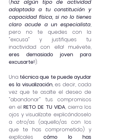
(
haz algún tipo de actividad 
adaptada a tu constitución y 
capacidad física, si no lo tienes 
claro acude a un especialista
, 
pero no te quedes con la 
"excusa" y justifiques tu 
inactividad con ella! muévete, 
eres demasiado joven para 
excusarte
!!). 
Una
 técnica que te puede ayudar 
es la visualización
, es decir, cada 
vez que te asalte el deseo de 
"abandonar" tus compromisos 
en el 
RETO DE TU VIDA
, cierra los 
ojos y visualízate explicándoselo 
a otro/as (aquello/as con los 
que te has comprometido) y 
explícales
 cómo lo has 