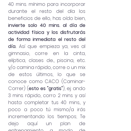
40 mins. mínimo para incorporar 
durante el resto del día los 
beneficios de ello, has oído bien, 
invierte solo 40 mins. al día de 
actividad física y los disfrutarás 
de forma inmediata el resto del 
día.
 Así que empieza ya, ves al 
gimnasio, corre en la cinta, 
elíptica, clases de..., piscina, etc.. 
y/o camina rápido, corre o un mix 
de estos últimos, lo que se 
conoce como CACO (Caminar-
Correr) (
esto es "gratis"
), ej.: ando 
3 mins. rápido, corro 2 mins. y así 
hasta completar tus 40 mins., y 
poco a poco tú mismo/a irás 
incrementando los tiempos; Te 
dejo aquí un plan de 
entrenamiento a modo de 