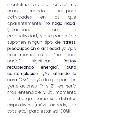
mentalmente, y es en este último 
caso cuando incorporo 
actividades en los que 
aparentemente "
no hago nada
" 
(relacionado con la 
productividad), y que para mí no 
suponen ningún tipo de 
stress, 
preocupación o ansiedad
, ya que 
esos momentos de "no hacer 
nada" significan "
estoy 
recuperando energía
", "
auto 
contemplación
" y/o "
afilando la 
sierra
" (S.Covey) o lo que para las 
generaciones "Y y Z" les sería 
mas entendible y útil: momento 
"on charge" como sus distintos 
dispositivos (móvil, airpods, lap 
tops, etc...), para estar ¡¡¡al 100%!!!.