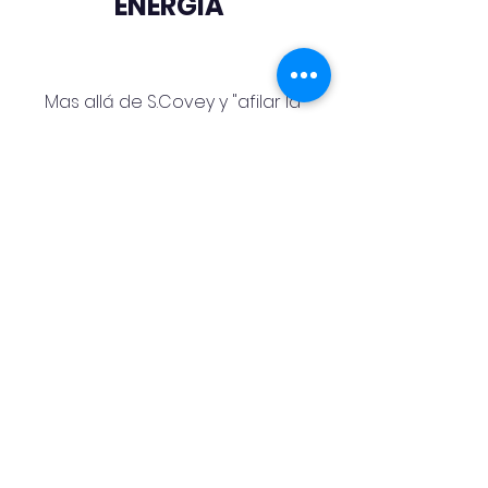
ENERGÍA
"
Mas allá de S.Covey y "afilar la 
sierra", me gustaría mostrarte 
que "El arco de un arquero de 
Kyudo (técnica japonesa) no 
permanece siempre tensado, 
solo se tensa para desempeñar 
su trabajo con la máxima 
eficacia , y una vez utilizado, se 
destensa y se guarda para que 
la madera no pierda su 
efectividad" 
Libro recomendado: (
Zen en el 
arte del tiro con Arco 
- 
Eugen 
Herrigel -)