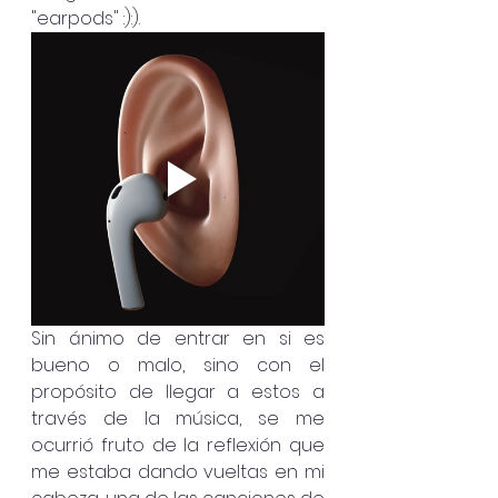
"earpods" :):). 
Sin ánimo de entrar en si es 
bueno o malo, sino con el 
propósito de llegar a estos a 
través de la música, se me 
ocurrió fruto de la reflexión que 
me estaba dando vueltas en mi 