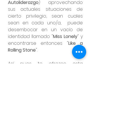
Autoliderazgo
) aprovechando 
sus actuales situaciones de 
cierto privilegio, sean cuales 
sean en cada uno/a,  puede 
desembocar en un vacío de 
identidad llamado "
Miss Lonely
" y 
encontrarse entonces "
Like a 
Rolling Stone
". 
Así pues te ofrezco esta 
herramienta creativa para que 
la escuches, la disfrutes y por 
qué no, 
la escuches 
profundamente
 varias veces 
para que la "
comprehendas
", 
como uno de esos podcast o 
músicos referentes que tanto te 
aportan, y te ayude en tu 
reflexión a llegar a ese "
Deal".