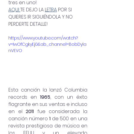
tres en uno!. 
AQUI 
TE DEJO LA 
LETRA
 POR SI 
QUIERES IR SIGUIÉNDOLA Y NO 
PERDERTE DETALLE!
https://www.youtube.com/watch?
v=IwOfCgkyEj0&ab_channel=BobDyla
nVEVO
Esta canción la lanzó Columbia 
records en 
1965
, con un éxito 
flagrante en sus ventas e incluso 
en el 
2011
 fue considerada la 
canción número
 1 
de 500 en una 
revista prestigiosa de música en 
los EEUU y un elevado 