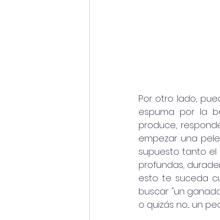
Por otro lado, pu
espuma por la bo
produce, responde
empezar una pelea
supuesto tanto el u
profundas, duradera
esto te suceda cu
buscar "un ganador
o quizás no.... un p