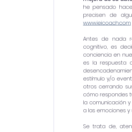
he pensado hacer
www.ieicoach.com
Antes de nada re
cognitivo, es dec
conciencia en nue
es la respuesta 
desencadenamient
estímulo y/o event
otros cerrando sus 
cómo respondes tú
la comunicación y
a las emociones y s
Se trata de, ate