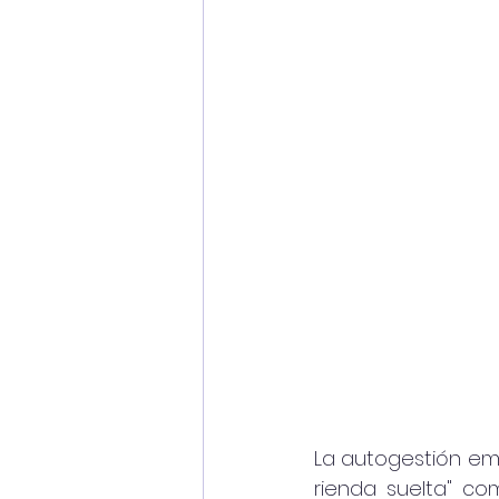
La autogestión emo
rienda suelta" co