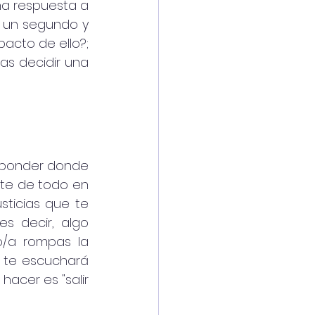
 respuesta a 
 un segundo y 
cto de ello?; 
s decidir una 
sponder donde 
te de todo en 
sticias que te 
s decir, algo 
/a rompas la 
 te escuchará 
acer es "salir 