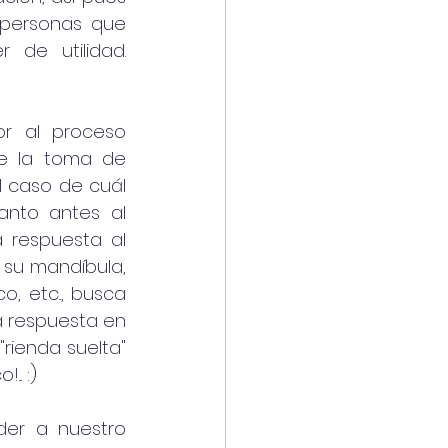
personas que 
precisen de alguna ayuda en la autogestión y les pueda ser de utilidad. 
r al proceso 
e la toma de 
 caso de cuál 
nto antes al 
respuesta al 
su mandíbula, 
, etc.., busca 
 respuesta en 
ienda suelta" 
. :) 
er a nuestro 