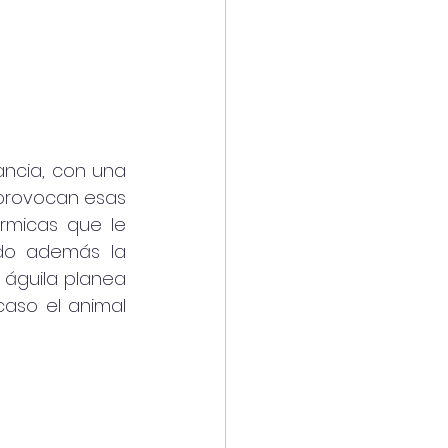
ancia, con una 
provocan esas 
micas que le 
do además la 
 águila planea 
aso el animal 