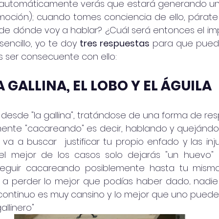
automáticamente verás que estará generando una
emoción); cuando tomes conciencia de ello, párate
e dónde voy a hablar? ¿Cuál será entonces el impa
encillo, yo te doy 
tres respuestas
 para que pueda
s ser consecuente con ello:
LA GALLINA, EL LOBO Y EL ÁGUILA 
desde "la gallina", tratándose de una forma de re
lmente "cacareando" es decir, hablando y quejándo
va a buscar  justificar tu propio enfado y las inju
l mejor de los casos solo dejarás "un huevo" e
eguir cacareando posiblemente hasta tu mismo
a perder lo mejor que podías haber dado... nadie
continuo es muy cansino y lo mejor que uno puede h
llinero" 