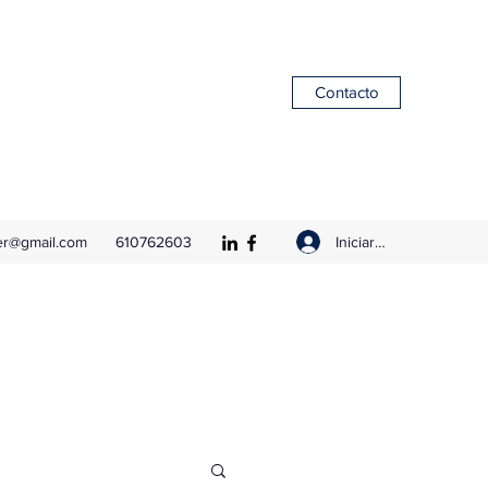
Contacto
Iniciar sesión
er@gmail.com
610762603