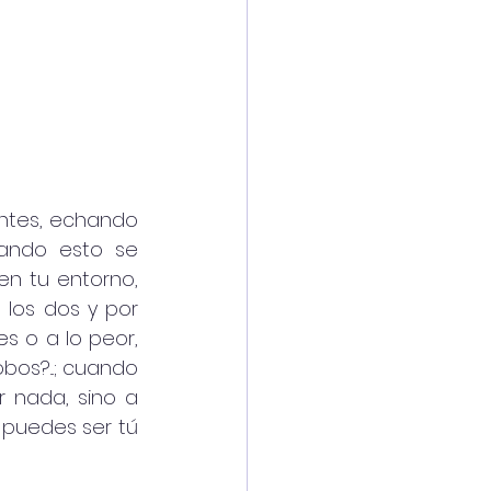
ntes, echando 
ando esto se 
n tu entorno, 
los dos y por 
s o a lo peor, 
bos?...; cuando 
 nada, sino a 
puedes ser tú 