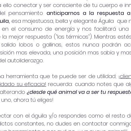
a ello conectar y ser consciente de tu cuerpo e i
del pensamiento 
anticiparnos a la respuesta a
ila,
 esa majestuosa, bella y elegante Águila  que n
 en el consumo de energía y nos facilitará una v
a mejor respuesta ("las térmicas"). Mientras estés 
salido lobos o gallinas, estos nunca podrán acc
sición mas elevada, una posición mas sabia y mas 
del autoliderazgo. 
a herramienta que te puede ser de utilidad; ¡
clie
idado su eficacia!
 recuerda: cuando notes que al
alterando 
¿desde qué animal va a ser tu respuest
uno, ahora tú eliges! 
ctar con el águila y/o respondes como el resto de
ictos constantes, no dudes en contactar conmigo