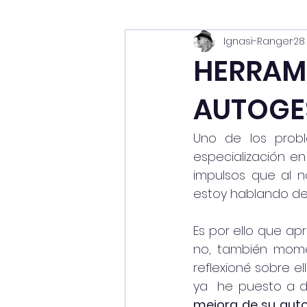
Ignasi-Ranger
28
HERRAMI
AUTOGE
Uno de los prob
especialización en
impulsos que al n
estoy hablando de 
Es por ello que ap
no, también momen
reflexioné sobre e
ya  he puesto a d
mejora de su aut