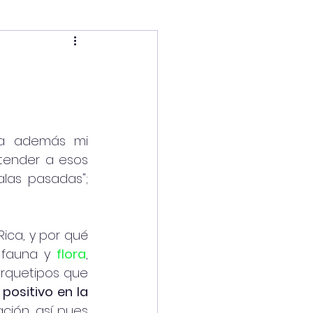
a además mi 
tender a esos 
las pasadas"; 
ca, y por qué 
 fauna y 
flora
, 
rquetipos que 
positivo en la 
ión, así pues 