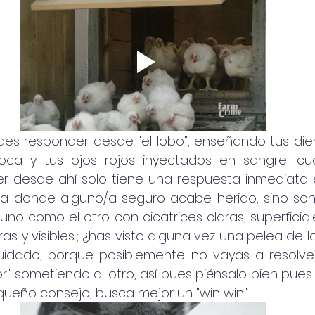
edes responder desde "el lobo", enseñando tus die
ca y tus ojos rojos inyectados en sangre; cu
r desde ahí solo tiene una respuesta inmediata e
 donde alguno/a seguro acabe herido, sino son 
no como el otro con cicatrices claras, superficiale
s y visibles...; ¿has visto alguna vez una pelea de lo
idado, porque posiblemente no vayas a resolver
" sometiendo al otro, así pues piénsalo bien pues 
equeño consejo, busca mejor un "win win"... 