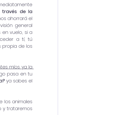
nmediatamente 
 través de la 
os ahorrará el 
isión general 
en vuelo, si a 
eder a tí, tú 
propia de los 
ntes míos ya la 
go pasa en tu 
a?
 ya sabes el 
 los animales 
 y trataremos 